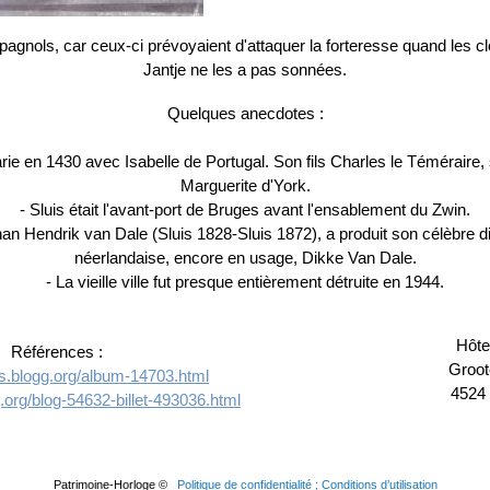
Espagnols, car ceux-ci prévoyaient d'attaquer la forteresse quand les 
Jantje ne les a pas sonnées.
Quelques anecdotes :
arie en 1430 avec Isabelle de Portugal. Son fils Charles le Téméraire
Marguerite d'York.
- Sluis était l'avant-port de Bruges avant l'ensablement du Zwin.
han Hendrik van Dale (Sluis 1828-Sluis 1872), a produit son célèbre di
néerlandaise, encore en usage, Dikke Van Dale.
- La vieille ville fut presque entièrement détruite en 1944.
Hôtel
Références :
Groot
rois.blogg.org/album-14703.html
4524
g.org/blog-54632-billet-493036.html
Patrimoine-Horloge ©
Politique de confidentialité ; Conditions d’utilisation