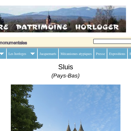
Les horloges
Jacquemarts
Mécanismes atypiques
Presse
Expositions
B
Sluis
(Pays-Bas)