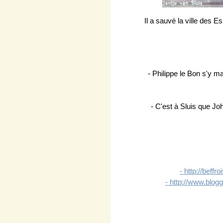
Il a sauvé la ville des 
- Philippe le Bon s'y m
- C'est à Sluis que Jo
- http://beff
- http://www.blog