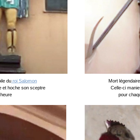
ile du
roi Salomon
Mort légendaire
ue et hoche son sceptre
Celle-ci mani
haque heure
pour chaqu