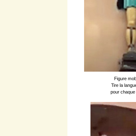
Figure mob
Tire la lang
pour c