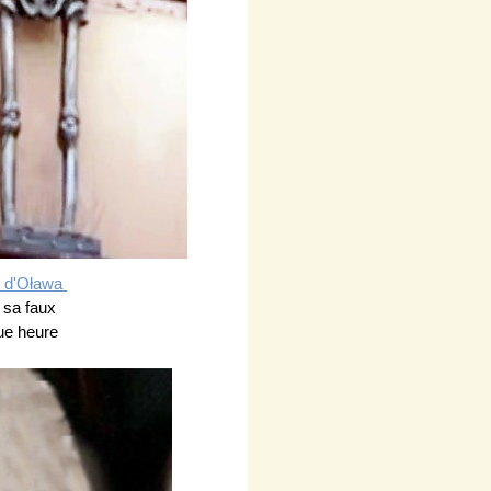
d'Oława
e sa faux
e heure