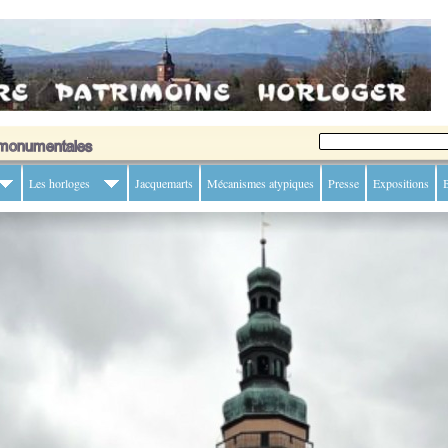
Les horloges
Jacquemarts
Mécanismes atypiques
Presse
Expositions
B