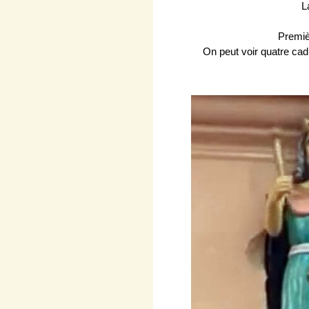
L
Premièr
On peut voir quatre cadr