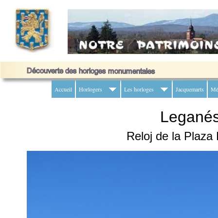
Accueil
Horlogers
Les horloges
Jacquemarts
Mé
Legané
Reloj de la Plaz