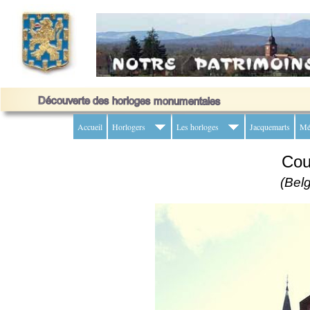
Accueil
Horlogers
Les horloges
Jacquemarts
Mé
Cou
(Bel