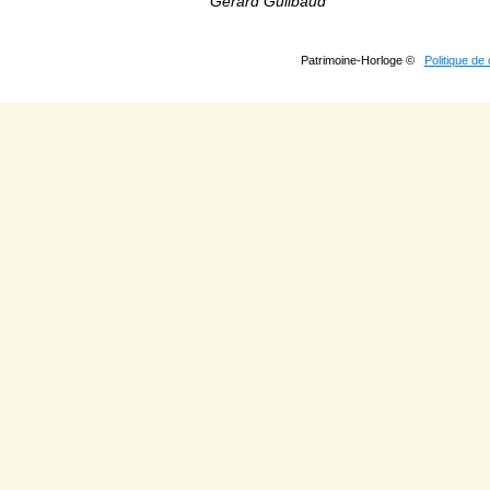
Gérard Guilbaud
Patrimoine-Horloge ©
Politique de 